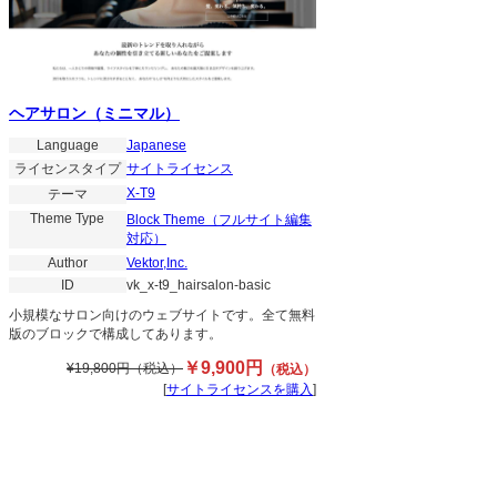
ヘアサロン（ミニマル）
Language
Japanese
ライセンスタイプ
サイトライセンス
X-T9
テーマ
Theme Type
Block Theme（フルサイト編集
対応）
Author
Vektor,Inc.
ID
vk_x-t9_hairsalon-basic
小規模なサロン向けのウェブサイトです。全て無料
版のブロックで構成してあります。
￥
円
9,900
円（税込）
¥
19,800
（税込）
サイトライセンスを購入
[
]